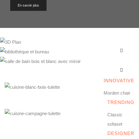
Lorem ipsum dolor amet consectetur adipiscing
En savoir plus
elit sed do eiusmod tempor incididunt ut labore et
dolore magna aliqua. Ut enim quis nostrud
exercitation ullamco.
Plans et 3D
Déco
Autre
EXPLORE MORE
INNOVATIVE
Morden
chair
TRENDING
Classic
sofaset
DESIGNER